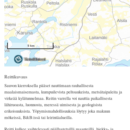
Reittikuvaus
Sauvon kierroksella pääset nauttimaan rauhallisesta
maalaismaisemasta, kumpuilevista peltoaukeista, metsätaipaleita ja
virkeää kylätunnelmaa. Reitin varrella voi nauttia paikallisesta
lähiruoasta, luonnosta, meressä uimisesta ja geologisista
erikoisuuksista. Yöpymismahdollisuuksia löytyy joka makuun
mökeissä, B&B:issä tai leirintäalueilla.
Reitti kulkee vaihtelevasti päällystetyillä maanteillä, hiekka- ja