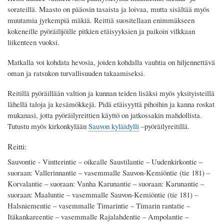
sorateillä. Maasto on pääosin tasaista ja loivaa, mutta sisältää myös
muutamia jyrkempiä mäkiä. Reittiä suositellaan enimmäkseen
kokeneille pyöräilijöille pitkien etäisyyksien ja paikoin vilkkaan
liikenteen vuoksi.
Matkalla voi kohdata hevosia, joiden kohdalla vauhtia on hiljennettävä
oman ja ratsukon turvallisuuden takaamiseksi.
Reitillä pyöräillään valtion ja kunnan teiden lisäksi myös yksityisteillä
lähellä taloja ja kesämökkejä. Pidä etäisyyttä pihoihin ja kanna roskat
mukanasi, jotta pyöräilyreittien käyttö on jatkossakin mahdollista.
Tutustu myös kirkonkylään
Sauvon kyläidylli
–pyöräilyreitillä.
Reitti:
Sauvontie - Vintterintie – oikealle Saustilantie – Uudenkirkontie –
suoraan: Vallerinnantie – vasemmalle Sauvon-Kemiöntie (tie 181) –
Korvalantie – suoraan: Vanha Karunantie – suoraan: Karunantie –
suoraan: Maaluntie – vasemmalle Sauvon-Kemiöntie (tie 181) –
Halsniementie – vasemmalle Timarintie – Timarin rantatie –
Itäkankareentie – vasemmalle Rajalahdentie – Ampolantie –