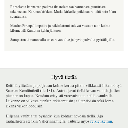
Rantolasta kannattaa poiketa ihastelemaan harmaasta graniitista
rakennettua Karunan kirkkoa. Matka kirkolle poikkeaa reitiltä noin 3 km
suuntaansa.
Maalun Pirunpellonpolku ja näköalatorni tulevat vastaan noin kolme
kilometriä Rantolan kylän jälkeen.
Sarapiston uimarannalla on caravan-alue ja hyvät palvelut pyöräilijälle.
Hyvä tietää
Reitillä ylitetään ja poljetaan kolme kertaa pitkin vilkkaasti liikennöityä
Sauvon-Kemiöntietä (tie 181). Autot ajavat tiellä kovaa vauhtia ja tien
piennar on kapea. Noudata erityistä varovaisuutta näillä osuuksilla.
Liikenne on vilkasta etenkin arkiaamuisin ja iltapäivisin sekä loma-
aikana viikonloppuisin.
Hiljennä vauhtia tai pysähdy, kun kohtaat hevosia tiellä. Aja
rauhallisesti etenkin Vallerinnantiellä. Tutustu myös
retkietikettiin
.