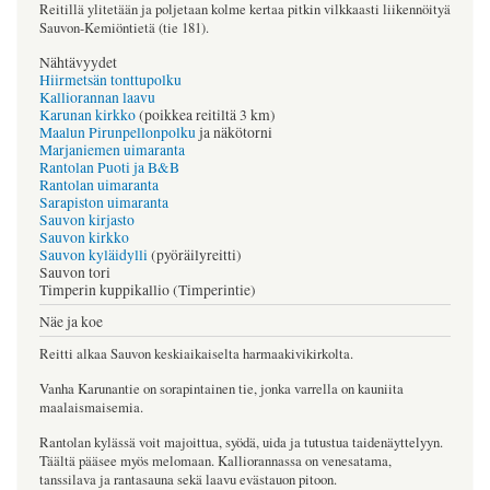
Reitillä ylitetään ja poljetaan kolme kertaa pitkin vilkkaasti liikennöityä
Sauvon-Kemiöntietä (tie 181).
Nähtävyydet
Hiirmetsän tonttupolku
Kalliorannan laavu
Karunan kirkko
(poikkea reitiltä 3 km)
Maalun Pirunpellonpolku
ja näkötorni
Marjaniemen uimaranta
Rantolan Puoti ja B&B
Rantolan uimaranta
Sarapiston uimaranta
Sauvon kirjasto
Sauvon kirkko
Sauvon kyläidylli
(pyöräilyreitti)
Sauvon tori
Timperin kuppikallio (Timperintie)
Näe ja koe
Reitti alkaa Sauvon keskiaikaiselta harmaakivikirkolta.
Vanha Karunantie on sorapintainen tie, jonka varrella on kauniita
maalaismaisemia.
Rantolan kylässä voit majoittua, syödä, uida ja tutustua taidenäyttelyyn.
Täältä pääsee myös melomaan. Kalliorannassa on venesatama,
tanssilava ja rantasauna sekä laavu evästauon pitoon.